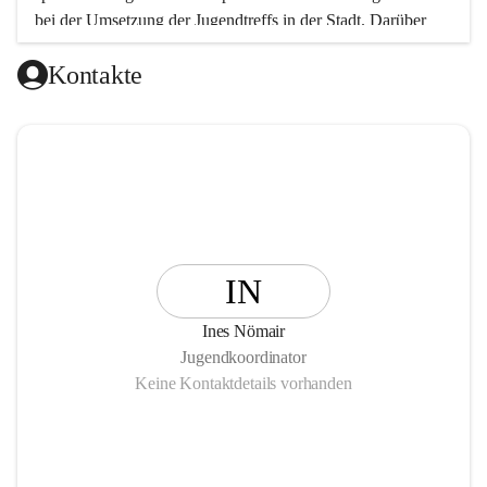
bei der Umsetzung der Jugendtreffs in der Stadt. Darüber 
hinaus wurden und werden Projekte und Veranstaltungen in 
Kontakte
den Bereichen Jugendkultur, Beteiligung (Partizipation), 
Bildung und Freizeit durchgeführt.
IN
Ines Nömair
Jugendkoordinator
Keine Kontaktdetails vorhanden