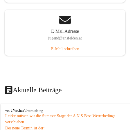
E-Mail Adresse
jugend@ansfelden.at
E-Mail schreiben
Aktuelle Beiträge
J
vor 2 Wochen
Veranstaltung
u
Leider müssen wir die Summer Stage der A.N.S Base Wetterbedingt 
g
verschieben…
e
Der neue Termin ist der: