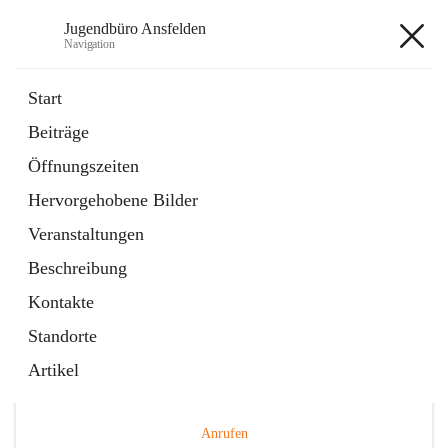
Jugendbüro Ansfelden
Navigation
Jugendbüro Ansfelden
Start
Beiträge
Öffnungszeiten
Hauptadresse
Hervorgehobene Bilder
Hauptplatz 41, 4053 Ansfelden, AUT
Veranstaltungen
Auf Karte ansehen
Beschreibung
Kontakte
Standorte
Artikel
Telefonnummer
+43 676 898480149
Anrufen