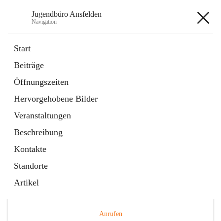
Jugendbüro Ansfelden
Navigation
Jugendbüro Ansfelden
Start
Beiträge
Öffnungszeiten
Hauptadresse
Hervorgehobene Bilder
Hauptplatz 41, 4053 Ansfelden, AUT
Veranstaltungen
Auf Karte ansehen
Beschreibung
Kontakte
Standorte
Artikel
Telefonnummer
+43 676 898480149
Anrufen