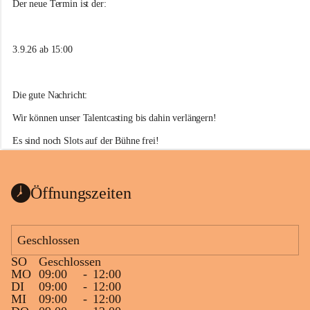
n
Der neue Termin ist der:
d
b
ü
3.9.26 ab 15:00
r
o
A
n
Die gute Nachricht:
s
f
Wir können unser Talentcasting bis dahin verlängern!
e
l
Es sind noch Slots auf der Bühne frei!
d
Meldet euch bei uns oder unter 
jugend@ansfelden.at
 und zeigt uns was 
e
n
ihr könnt,
Öffnungszeiten
dann seid ihr 3.9.2026 bei unserer Summer Stage dabei!
Wir freuen uns auf euch!
Geschlossen
Euer Jugendbüro
SO
Geschlossen
MO
09:00
-
12:00
DI
09:00
-
12:00
MI
09:00
-
12:00