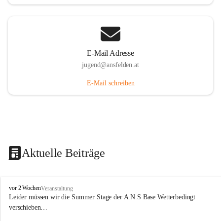
E-Mail Adresse
jugend@ansfelden.at
E-Mail schreiben
Aktuelle Beiträge
J
vor 2 Wochen
Veranstaltung
u
Leider müssen wir die Summer Stage der A.N.S Base Wetterbedingt 
g
verschieben…
e