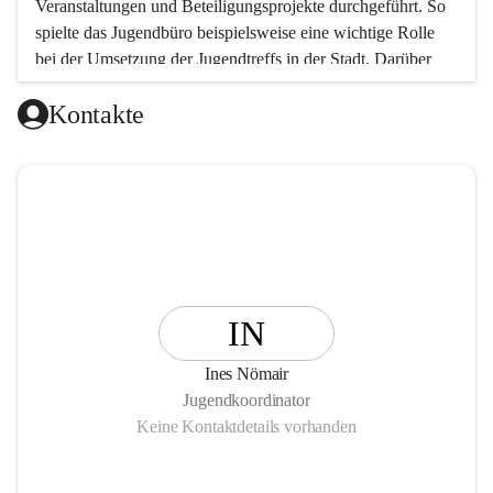
Veranstaltungen und Beteiligungsprojekte durchgeführt. So 
spielte das Jugendbüro beispielsweise eine wichtige Rolle 
bei der Umsetzung der Jugendtreffs in der Stadt. Darüber 
hinaus wurden und werden Projekte und Veranstaltungen in 
Kontakte
den Bereichen Jugendkultur, Beteiligung (Partizipation), 
Bildung und Freizeit durchgeführt.
IN
Ines Nömair
Jugendkoordinator
Keine Kontaktdetails vorhanden