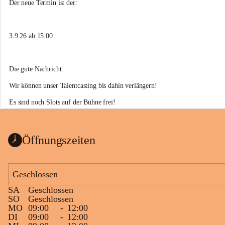
n
Der neue Termin ist der:
d
b
ü
3.9.26 ab 15:00
r
o
A
n
Die gute Nachricht:
s
f
Wir können unser Talentcasting bis dahin verlängern!
e
l
Es sind noch Slots auf der Bühne frei!
d
Meldet euch bei uns oder unter 
jugend@ansfelden.at
 und zeigt uns was 
e
n
ihr könnt,
Öffnungszeiten
dann seid ihr 3.9.2026 bei unserer Summer Stage dabei!
Wir freuen uns auf euch!
Geschlossen
Euer Jugendbüro
SA
Geschlossen
SO
Geschlossen
MO
09:00
-
12:00
DI
09:00
-
12:00