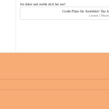
n
Sei dabei und melde dich bei uns!
d
b
Große Pläne für Ansfelden! Das J
ü
Lesezeit 2 Minut
r
o
A
n
s
f
e
l
d
e
n