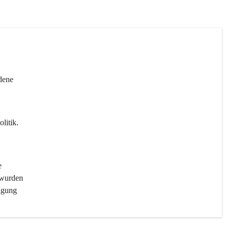
dene 
litik. 
e 
 wurden 
igung 