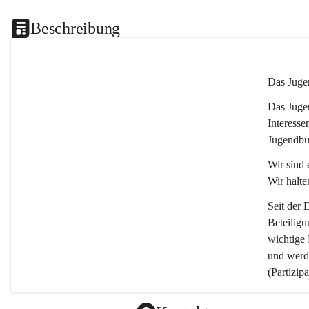
Beschreibung
Das Jugen
Das Jugen
Interesse
Jugendbür
Wir sind 
Wir halt
Seit der 
Beteiligu
wichtige 
und werde
(Partizip