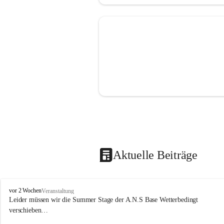
Aktuelle Beiträge
J
vor 2 Wochen
Veranstaltung
u
Leider müssen wir die Summer Stage der A.N.S Base Wetterbedingt 
g
verschieben…
e