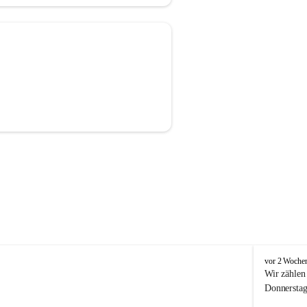
J
vor 2 Woche
u
Wir zählen
g
Donnerstag 
e