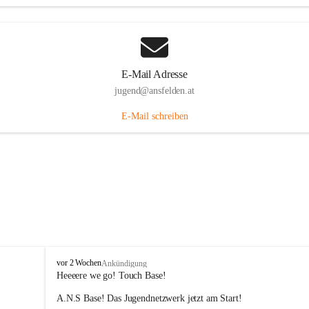
E-Mail Adresse
jugend@ansfelden.at
E-Mail schreiben
J
vor 2 Wochen
Ankündigung
u
Heeeere we go! Touch Base! 
g
A.N.S Base! Das Jugendnetzwerk jetzt am Start!
e