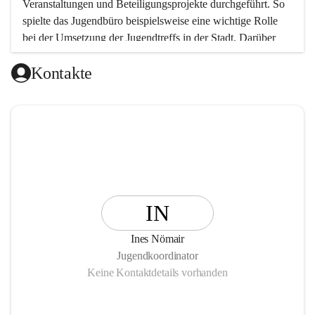
Veranstaltungen und Beteiligungsprojekte durchgeführt. So 
spielte das Jugendbüro beispielsweise eine wichtige Rolle 
bei der Umsetzung der Jugendtreffs in der Stadt. Darüber 
hinaus wurden und werden Projekte und Veranstaltungen in 
Kontakte
den Bereichen Jugendkultur, Beteiligung (Partizipation), 
Bildung und Freizeit durchgeführt.
IN
Ines Nömair
Jugendkoordinator
Keine Kontaktdetails vorhanden