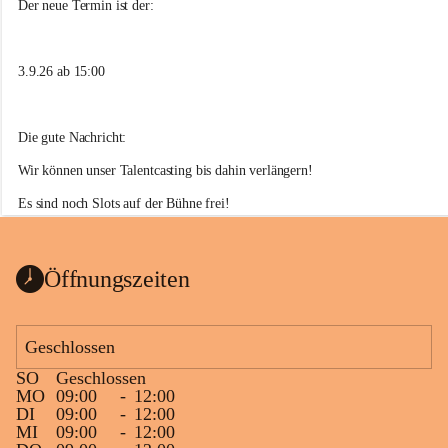
n
Der neue Termin ist der:
d
b
ü
3.9.26 ab 15:00
r
o
A
n
Die gute Nachricht:
s
f
Wir können unser Talentcasting bis dahin verlängern!
e
l
Es sind noch Slots auf der Bühne frei!
d
Meldet euch bei uns oder unter 
jugend@ansfelden.at
 und zeigt uns was 
e
n
ihr könnt,
Öffnungszeiten
dann seid ihr 3.9.2026 bei unserer Summer Stage dabei!
Wir freuen uns auf euch!
Geschlossen
Euer Jugendbüro
SO
Geschlossen
MO
09:00
-
12:00
DI
09:00
-
12:00
MI
09:00
-
12:00