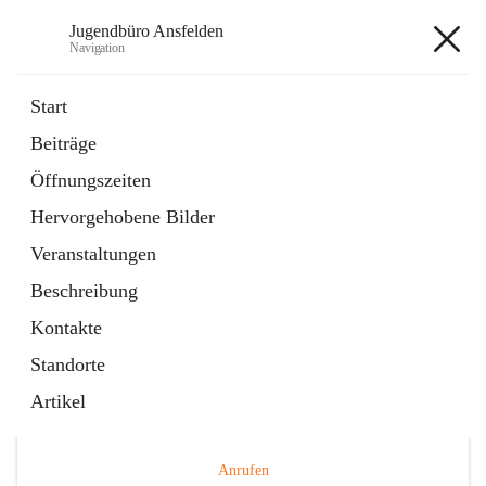
Jugendbüro Ansfelden
Navigation
Jugendbüro Ansfelden
Start
Beiträge
Öffnungszeiten
Hauptadresse
Hervorgehobene Bilder
Hauptplatz 41, 4053 Ansfelden, AUT
Veranstaltungen
Auf Karte ansehen
Beschreibung
Kontakte
Standorte
Artikel
Telefonnummer
+43 676 898480149
Anrufen