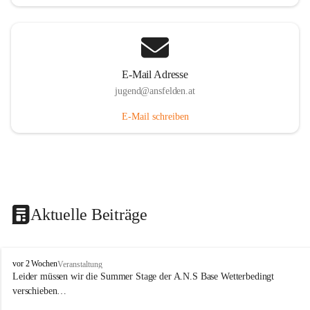
E-Mail Adresse
jugend@ansfelden.at
E-Mail schreiben
Aktuelle Beiträge
J
vor 2 Wochen
Veranstaltung
u
Leider müssen wir die Summer Stage der A.N.S Base Wetterbedingt 
g
verschieben…
e