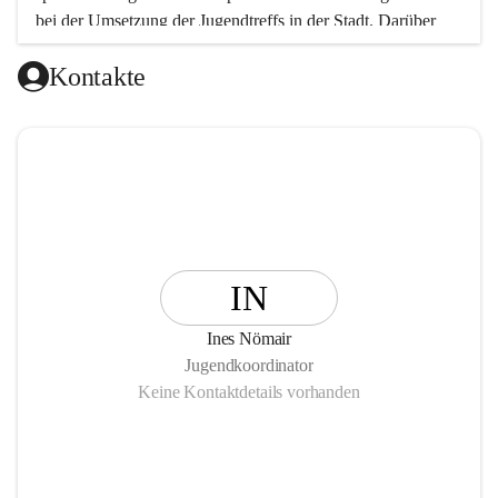
bei der Umsetzung der Jugendtreffs in der Stadt. Darüber 
hinaus wurden und werden Projekte und Veranstaltungen in 
Kontakte
den Bereichen Jugendkultur, Beteiligung (Partizipation), 
Bildung und Freizeit durchgeführt.
IN
Ines Nömair
Jugendkoordinator
Keine Kontaktdetails vorhanden