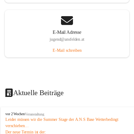
E-Mail Adresse
jugend@ansfelden.at
E-Mail schreiben
Aktuelle Beiträge
J
vor 2 Wochen
Veranstaltung
u
Leider müssen wir die Summer Stage der A.N.S Base Wetterbedingt 
g
verschieben…
e
Der neue Termin ist der: