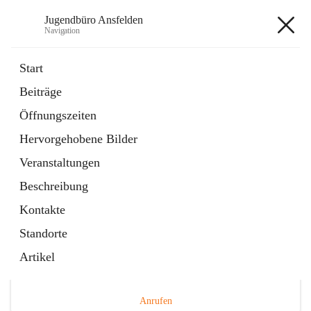
Jugendbüro Ansfelden
Navigation
Jugendbüro Ansfelden
Start
Beiträge
Öffnungszeiten
Hauptadresse
Hervorgehobene Bilder
Hauptplatz 41, 4053 Ansfelden, AUT
Veranstaltungen
Auf Karte ansehen
Beschreibung
Kontakte
Standorte
Artikel
Telefonnummer
+43 676 898480149
Anrufen