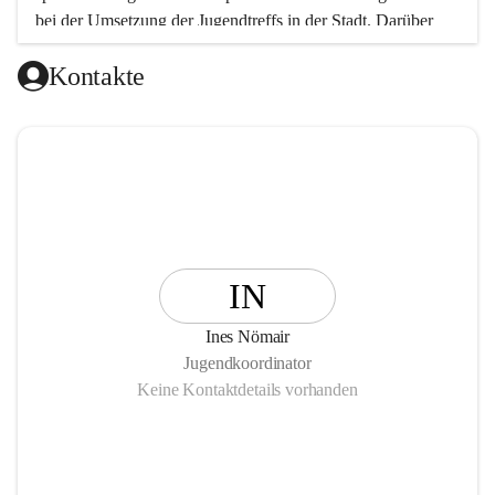
bei der Umsetzung der Jugendtreffs in der Stadt. Darüber 
hinaus wurden und werden Projekte und Veranstaltungen in 
Kontakte
den Bereichen Jugendkultur, Beteiligung (Partizipation), 
Bildung und Freizeit durchgeführt.
IN
Ines Nömair
Jugendkoordinator
Keine Kontaktdetails vorhanden