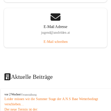
E-Mail Adresse
jugend@ansfelden.at
E-Mail schreiben
Aktuelle Beiträge
J
vor 2 Wochen
Veranstaltung
u
Leider müssen wir die Summer Stage der A.N.S Base Wetterbedingt 
g
verschieben…
e
Der neue Termin ist der: