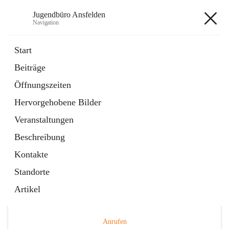
Jugendbüro Ansfelden
Navigation
Jugendbüro Ansfelden
Start
Beiträge
Öffnungszeiten
Hauptadresse
Hervorgehobene Bilder
Hauptplatz 41, 4053 Ansfelden, AUT
Veranstaltungen
Auf Karte ansehen
Beschreibung
Kontakte
Standorte
Artikel
Telefonnummer
+43 676 898480149
Anrufen