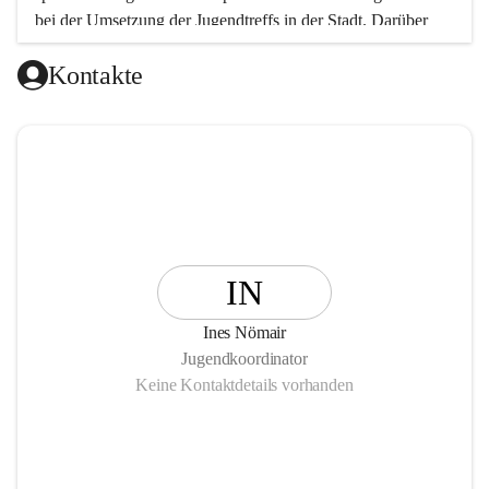
bei der Umsetzung der Jugendtreffs in der Stadt. Darüber 
hinaus wurden und werden Projekte und Veranstaltungen in 
Kontakte
den Bereichen Jugendkultur, Beteiligung (Partizipation), 
Bildung und Freizeit durchgeführt.
IN
Ines Nömair
Jugendkoordinator
Keine Kontaktdetails vorhanden