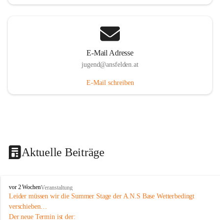
E-Mail Adresse
jugend@ansfelden.at
E-Mail schreiben
Aktuelle Beiträge
J
vor 2 Wochen
Veranstaltung
u
Leider müssen wir die Summer Stage der A.N.S Base Wetterbedingt 
g
verschieben…
e
Der neue Termin ist der: