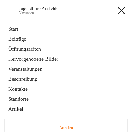
Jugendbüro Ansfelden
Navigation
Jugendbüro Ansfelden
Start
Beiträge
Öffnungszeiten
Hauptadresse
Hervorgehobene Bilder
Hauptplatz 41, 4053 Ansfelden, AUT
Veranstaltungen
Auf Karte ansehen
Beschreibung
Kontakte
Standorte
Artikel
Telefonnummer
+43 676 898480149
Anrufen