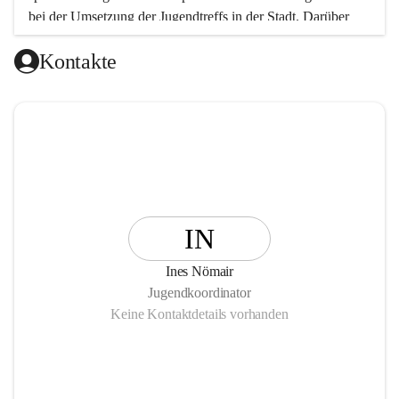
bei der Umsetzung der Jugendtreffs in der Stadt. Darüber 
hinaus wurden und werden Projekte und Veranstaltungen in 
Kontakte
den Bereichen Jugendkultur, Beteiligung (Partizipation), 
Bildung und Freizeit durchgeführt.
IN
Ines Nömair
Jugendkoordinator
Keine Kontaktdetails vorhanden