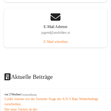
E-Mail Adresse
jugend@ansfelden.at
E-Mail schreiben
Aktuelle Beiträge
J
vor 2 Wochen
Veranstaltung
u
Leider müssen wir die Summer Stage der A.N.S Base Wetterbedingt 
g
verschieben…
e
Der neue Termin ist der: