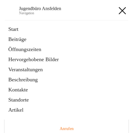
Jugendbüro Ansfelden
Navigation
Jugendbüro Ansfelden
Start
Beiträge
Öffnungszeiten
Hauptadresse
Hervorgehobene Bilder
Hauptplatz 41, 4053 Ansfelden, AUT
Veranstaltungen
Auf Karte ansehen
Beschreibung
Kontakte
Standorte
Artikel
Telefonnummer
+43 676 898480149
Anrufen